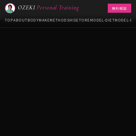
OZEKI
Personal Training
無料相談
TOP
ABOUT
BODYMAKE
METHOD
SHISETORE
MODEL-DIET
MODEL-B