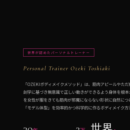
世界が認めたパーソナルトレーナー
Personal Trainer Ozeki Toshiaki
「
OZEKIボディメイクメソッド
」は、筋肉アピールやただ
剖学に基づき無意識で正しい動きができるよう身体を根本
を女性が服をきても筋肉が邪魔にならない形状に自然につ
「モデル体型」を効率的かつ科学的に作るボディメイク方
30
2
世界