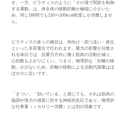
す。一方、ピラティスのように「その場で関節を制御
する運動」は、体全体の移動距離が極端に小さいた
め、同じ1時間でも150〜200kcal程度しか消費しませ
ん。
ピラティスの多くの種目は、仰向け・四つ這い・座位
といった非荷重位で行われます。重力の影響が分散さ
れる体位では、抗重力方向に働く筋肉の活動が減り、
心拍数も上がりにくい。つまり、物理的な「距離の移
動」が少ないため、距離の移動による活動代謝量はほ
ぼゼロに近いです。
「きつい」「効いている」と感じても、それは筋肉の
協調や張力の感覚に対する神経的反応であり、物理的
な仕事量（＝カロリー消費）とは別の現象です。