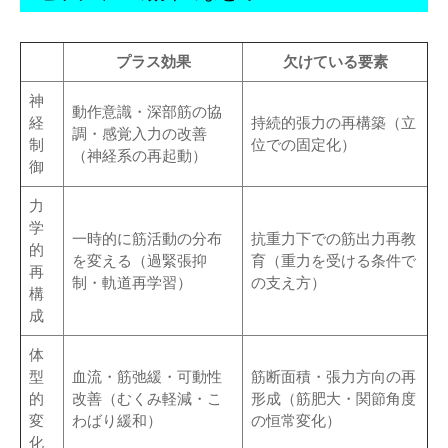
プラス効果
欠けている要素
神
動作意識・深部筋の協
経
持続的張力の再構築（立
調・感覚入力の改善
制
位での固定化）
（神経系の再起動）
御
力
学
一時的に筋活動の分布
抗重力下での筋出力再教
的
を変える（過緊張抑
育（重力を受ける条件で
再
制・軌道再学習）
の支え方）
構
成
体
型
血流・筋弛緩・可動性
筋断面積・張力方向の再
的
改善（むくみ軽減・こ
形成（筋肥大・関節角度
変
わばり緩和）
の恒常変化）
化