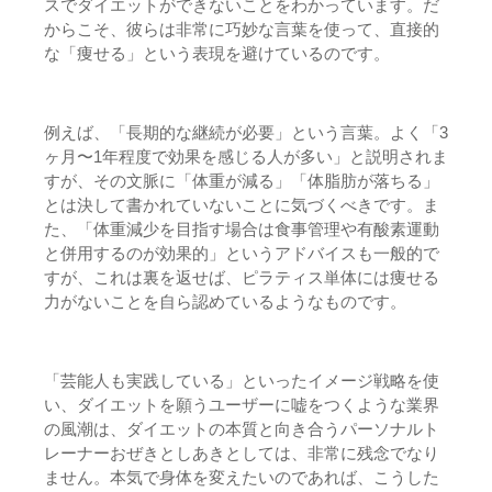
スでダイエットができないことをわかっています。だ
からこそ、彼らは非常に巧妙な言葉を使って、直接的
な「痩せる」という表現を避けているのです。
例えば、「長期的な継続が必要」という言葉。よく「3
ヶ月〜1年程度で効果を感じる人が多い」と説明されま
すが、その文脈に「体重が減る」「体脂肪が落ちる」
とは決して書かれていないことに気づくべきです。ま
た、「体重減少を目指す場合は食事管理や有酸素運動
と併用するのが効果的」というアドバイスも一般的で
すが、これは裏を返せば、ピラティス単体には痩せる
力がないことを自ら認めているようなものです。
「芸能人も実践している」といったイメージ戦略を使
い、ダイエットを願うユーザーに嘘をつくような業界
の風潮は、ダイエットの本質と向き合うパーソナルト
レーナーおぜきとしあきとしては、非常に残念でなり
ません。本気で身体を変えたいのであれば、こうした