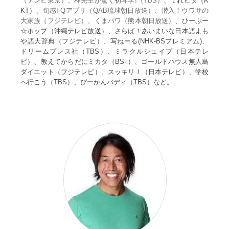
（テレビ東京）
、
林先生が驚く初耳学!（TBS）
、てれビタ（K
KT）、
旬感! Qアプリ（QAB琉球朝日放送）
、
潜入！ウワサの
大家族（フジテレビ）
、
くまパワ（熊本朝日放送）
、ひーぷー
☆ホップ（沖縄テレビ放送）、さらば！あいまいな日本語よも
や語大辞典（フジテレビ）、写ねーる(NHK-BSプレミアム)、
ドリームプレス社（TBS）、ミラクルシェイプ（日本テレ
ビ）、教えてからだにミカタ（BS-i）、ゴールドハウス無人島
ダイエット（フジテレビ）、スッキリ！（日本テレビ）、学校
へ行こう（TBS）、ぴーかんバディ（TBS）など。