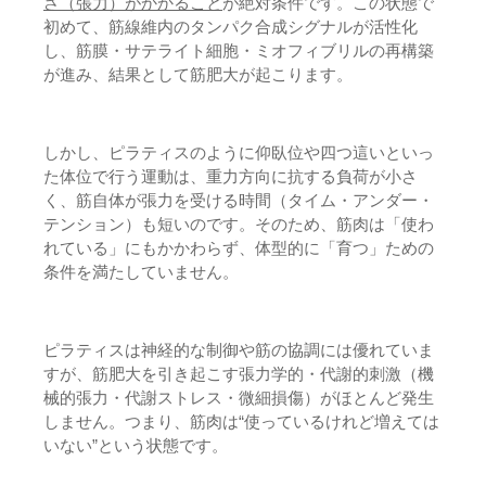
さ（張力）がかかること
が絶対条件です。この状態で
初めて、筋線維内のタンパク合成シグナルが活性化
し、筋膜・サテライト細胞・ミオフィブリルの再構築
が進み、結果として筋肥大が起こります。
しかし、ピラティスのように仰臥位や四つ這いといっ
た体位で行う運動は、重力方向に抗する負荷が小さ
く、筋自体が張力を受ける時間（タイム・アンダー・
テンション）も短いのです。そのため、筋肉は「使わ
れている」にもかかわらず、体型的に「育つ」ための
条件を満たしていません。
ピラティスは神経的な制御や筋の協調には優れていま
すが、筋肥大を引き起こす張力学的・代謝的刺激（機
械的張力・代謝ストレス・微細損傷）がほとんど発生
しません。つまり、筋肉は“使っているけれど増えては
いない”という状態です。