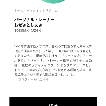
本物のボディメイクを世界中に
パーソナルトレーナー
おぜきとしあき
Toshiaki Ozeki
1991年青山学院大学卒業。更なる専門性を求め東京大学
（筋生理学研究室）へ入学し、2008年には日本代表とし
て北京大学にて招待発表を行う。 「シセトレ®」「モデ
ル筋®」「パーソナルトレーナー指導心理学®」提強
者。 複数のボディメイクブランドをプロデュースし、
トップモデルから初心者まで支持される理論を確立。著
書12冊はアジア圏でも翻訳出版されている。
→
プロフィールはこちら