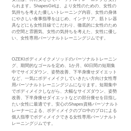
られます。ShapesGirlは、より女性のための、女性の
気持ちを考えた優しいトレーニング内容、女性の身体
にやさしい食事指導をはじめ、インテリア、筋トレ器
具などにも女性目線でこだわり、徹底的に女性のため
の空間と雰囲気、女性の気持ちを考えた、女性に優し
い、女性専用パーソナルトレーニングジムです。
OZEKIボディメイクメソッドのパーソナルトレーニン
グ、期間的なゴールを定め、1か月、60日間の短期集
中でサイズダウン、姿勢改善、下半身痩せダイエット
など、一気にボディメイクしていきたい方向け女性専
用パーソナルトレーニングジムになります。短期集中
でボディメイクしながら、大幅なサイズダウン、姿勢
改善、下半身痩せダイエットなどの部分痩せを目指し
たい女性に最適です。安心の
Shapes資格パーソナルト
レーナー
による、ボディメイクのプロ中のプロによる
個人指導でボディメイクできる女性専用パーソナルト
レーニングジムです。