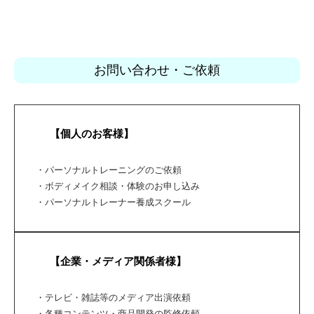
お問い合わせ・ご依頼
【個人のお客様】
・パーソナルトレーニングのご依頼
・ボディメイク相談・体験のお申し込み
・パーソナルトレーナー養成スクール
【企業・メディア関係者様】
・テレビ・雑誌等のメディア出演依頼
・各種コンテンツ・商品開発の監修依頼