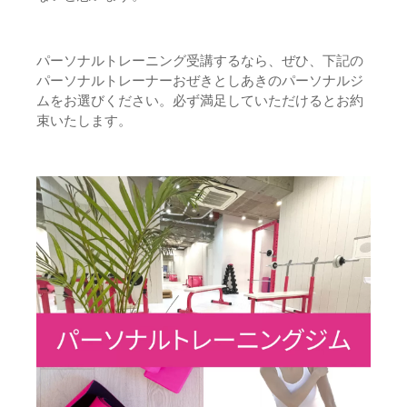
パーソナルトレーニング受講するなら、ぜひ、下記の
パーソナルトレーナーおぜきとしあき
の
パーソナルジ
ム
をお選びください。必ず満足していただけるとお約
束いたします。