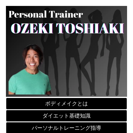
ボディメイクとは
ダイエット基礎知識
パーソナルトレーニング指導