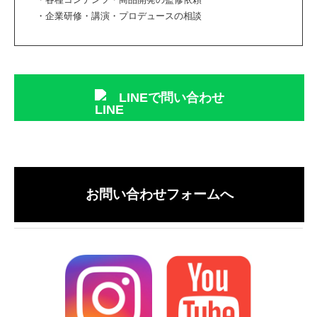
・企業研修・講演・プロデュースの相談
LINEで問い合わせ
お問い合わせフォームへ