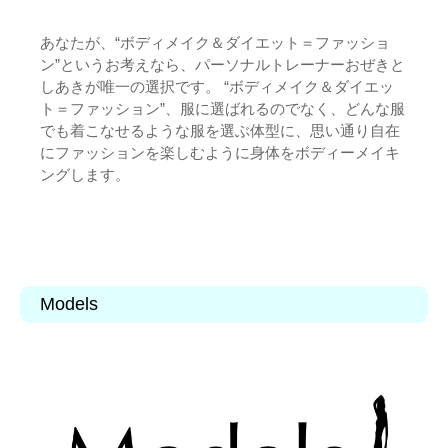
あなたが、“ボディメイク＆ダイエット＝ファッショ
ン”というお考えなら、パーソナルトレーナーおぜきと
しあきが唯一の選択です。 “ボディメイク＆ダイエッ
ト＝ファッション”、服に選ばれるのでなく、どんな服
でも着こなせるような服を選ぶ体型に、思い通り自在
にファッションを楽しむように身体をボディーメイキ
ングします。
Models