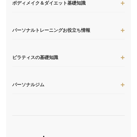
ボディメイク＆ダイエット基礎知識
パーソナルトレーニングお役立ち情報
ピラティスの基礎知識
パーソナルジム