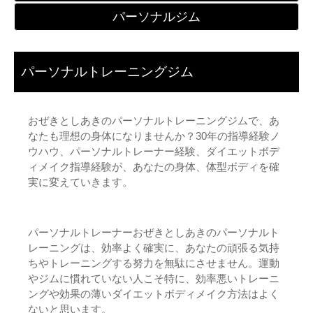
パーソナルジム
パーソナルトレーニングジム
おぜきとしあきのパーソナルトレーニングジムで、あ
なたも理想の身体になりませんか？30年の指導経験ノ
ウハウ、パーソナルトレーナー経験、
ダイエット
ボデ
ィメイク
指導経験が、あなたの身体、体型ボディを確
実に変えていきます。
パーソナルトレーナー
おぜきとしあきのパーソナルト
レーニングは、効率よく確実に、あなたの頑張る気持
ちやトレーニングする努力を無駄にさせません。運動
やジムに慣れていない人こそ特に、効率悪いトレーニ
ングや効果の薄いダイエットボディメイク方法はよく
ないと思います。