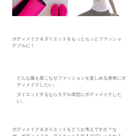
ボディメイク＆ダイエットをもっともっとファッショ
ナブルに！
どんな服も着こなせファッションを楽しめる身体にボ
ディメイクしたい。
ダイエットするならモデル体型にボディメイクした
い。
ボディメイク＆ダイエットをどうお考えですか？な
ぜ、ボディメイク、ダイエットをするのでしょうか？