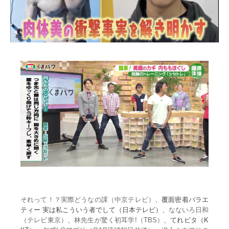
それって！？実際どうなの課（中京テレビ）
、覆面密着バラエ
ティー 実は私こういう者でして（日本テレビ）、
なないろ日和
（テレビ東京）
、
林先生が驚く初耳学!（TBS）
、てれビタ（K