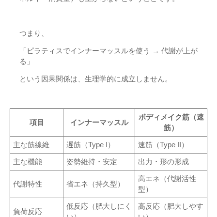
つまり、
「ピラティスでインナーマッスルを使う → 代謝が上が
る」
という因果関係は、生理学的に成立しません。
ボディメイク筋（速
項目
インナーマッスル
筋）
主な筋線維
遅筋（Type I）
速筋（Type II）
主な機能
姿勢維持・安定
出力・形の形成
高エネ（代謝活性
代謝特性
省エネ（持久型）
型）
低反応（肥大しにく
高反応（肥大しやす
負荷反応
い）
い）