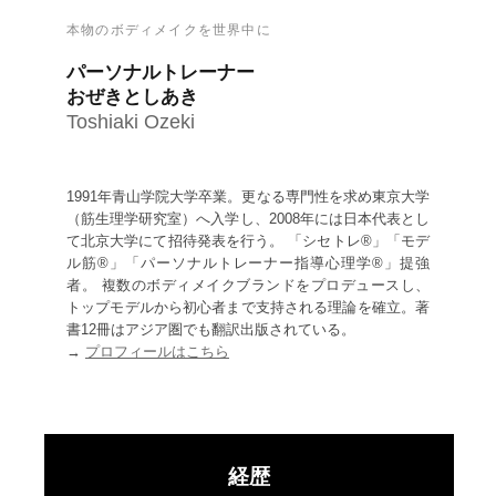
本物のボディメイクを世界中に
パーソナルトレーナー
おぜきとしあき
Toshiaki Ozeki
1991年青山学院大学卒業。更なる専門性を求め東京大学
（筋生理学研究室）へ入学し、2008年には日本代表とし
て北京大学にて招待発表を行う。 「シセトレ®」「モデ
ル筋®」「パーソナルトレーナー指導心理学®」提強
者。 複数のボディメイクブランドをプロデュースし、
トップモデルから初心者まで支持される理論を確立。著
書12冊はアジア圏でも翻訳出版されている。
→
プロフィールはこちら
経歴