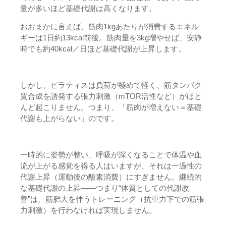
量が多いほど基礎代謝は高くなります。
おおまかに言えば、筋肉1kgあたりが消費するエネル
ギーは1日約13kcal前後。筋肉量を3kg増やせば、安静
時でも約40kcal／日ほど基礎代謝が上昇します。
しかし、ピラティスは負荷が極めて軽く、筋タンパク
質合成を誘発する張力刺激（mTOR活性など）がほと
んど起こりません。つまり、「筋肉が増えない＝基礎
代謝も上がらない」のです。
一時的に姿勢が整い、呼吸が深くなることで体温や血
流が上がる感覚を得る人はいますが、それは一過性の
代謝上昇（運動後の酸素消費）にすぎません。継続的
な基礎代謝の上昇――つまり“体質としての代謝改
善”は、筋肥大を伴うトレーニング（抗重力下での筋張
力刺激）を行わなければ実現しません。