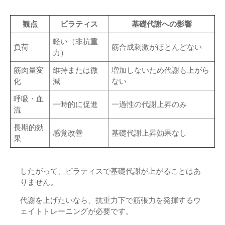
観点
ピラティス
基礎代謝への影響
軽い（非抗重
負荷
筋合成刺激がほとんどない
力）
筋肉量変
維持または微
増加しないため代謝も上がら
化
減
ない
呼吸・血
一時的に促進
一過性の代謝上昇のみ
流
長期的効
感覚改善
基礎代謝上昇効果なし
果
したがって、ピラティスで基礎代謝が上がることはあ
りません。
代謝を上げたいなら、抗重力下で筋張力を発揮するウ
ェイトトレーニングが必要です。