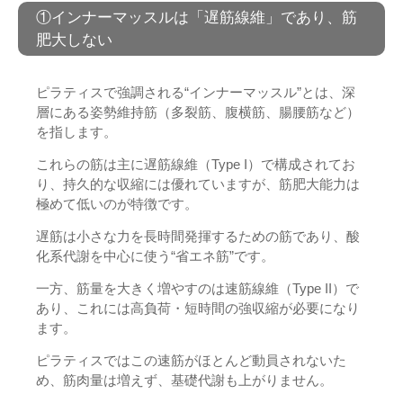
①インナーマッスルは「遅筋線維」であり、筋
肥大しない
ピラティスで強調される“インナーマッスル”とは、深
層にある姿勢維持筋（多裂筋、腹横筋、腸腰筋など）
を指します。
これらの筋は主に遅筋線維（Type I）で構成されてお
り、持久的な収縮には優れていますが、筋肥大能力は
極めて低いのが特徴です。
遅筋は小さな力を長時間発揮するための筋であり、酸
化系代謝を中心に使う“省エネ筋”です。
一方、筋量を大きく増やすのは速筋線維（Type II）で
あり、これには高負荷・短時間の強収縮が必要になり
ます。
ピラティスではこの速筋がほとんど動員されないた
め、筋肉量は増えず、基礎代謝も上がりません。