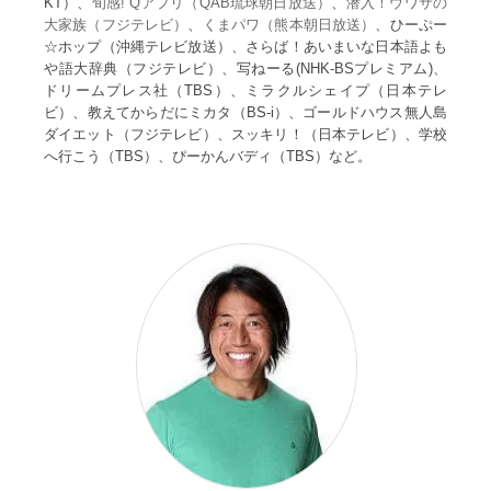
KT）、
旬感! Qアプリ（QAB琉球朝日放送）
、
潜入！ウワサの
大家族（フジテレビ）
、
くまパワ（熊本朝日放送）
、ひーぷー
☆ホップ（沖縄テレビ放送）、さらば！あいまいな日本語よも
や語大辞典（フジテレビ）、写ねーる(NHK-BSプレミアム)、
ドリームプレス社（TBS）、ミラクルシェイプ（日本テレ
ビ）、教えてからだにミカタ（BS-i）、ゴールドハウス無人島
ダイエット（フジテレビ）、スッキリ！（日本テレビ）、学校
へ行こう（TBS）、ぴーかんバディ（TBS）など。