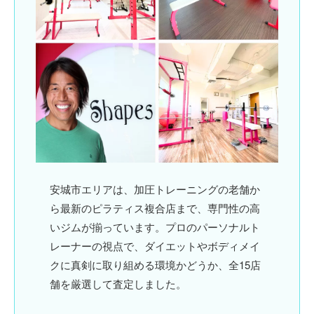
安城市エリアは、加圧トレーニングの老舗か
ら最新のピラティス複合店まで、専門性の高
いジムが揃っています。プロの
パーソナルト
レーナー
の視点で、
ダイエット
や
ボディメイ
ク
に真剣に取り組める環境かどうか、全15店
舗を厳選して査定しました。