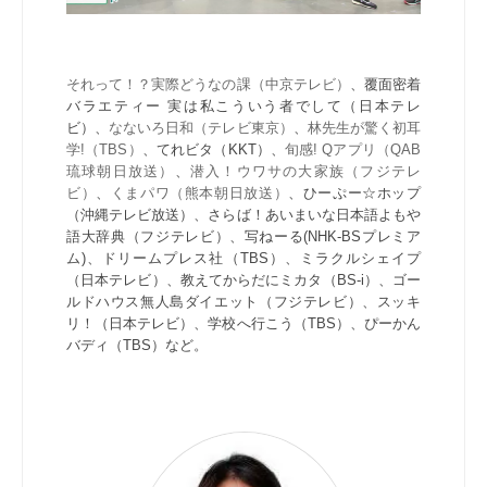
それって！？実際どうなの課（中京テレビ）
、覆面密着
バラエティー 実は私こういう者でして（日本テレ
ビ）、
なないろ日和（テレビ東京）
、
林先生が驚く初耳
学!（TBS）
、てれビタ（KKT）、
旬感! Qアプリ（QAB
琉球朝日放送）
、
潜入！ウワサの大家族（フジテレ
ビ）
、
くまパワ（熊本朝日放送）
、ひーぷー☆ホップ
（沖縄テレビ放送）、さらば！あいまいな日本語よもや
語大辞典（フジテレビ）、写ねーる(NHK-BSプレミア
ム)、ドリームプレス社（TBS）、ミラクルシェイプ
（日本テレビ）、教えてからだにミカタ（BS-i）、ゴー
ルドハウス無人島ダイエット（フジテレビ）、スッキ
リ！（日本テレビ）、学校へ行こう（TBS）、ぴーかん
バディ（TBS）など。