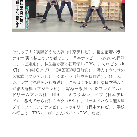
それって！？実際どうなの課（中京テレビ）
、覆面密着バラエ
ティー 実は私こういう者でして（日本テレビ）、
なないろ日和
（テレビ東京）
、
林先生が驚く初耳学!（TBS）
、てれビタ（K
KT）、
旬感! Qアプリ（QAB琉球朝日放送）
、
潜入！ウワサの
大家族（フジテレビ）
、
くまパワ（熊本朝日放送）
、ひーぷー
☆ホップ（沖縄テレビ放送）、さらば！あいまいな日本語よも
や語大辞典（フジテレビ）、写ねーる(NHK-BSプレミアム)、
ドリームプレス社（TBS）、ミラクルシェイプ（日本テレ
ビ）、教えてからだにミカタ（BS-i）、ゴールドハウス無人島
ダイエット（フジテレビ）、スッキリ！（日本テレビ）、学校
へ行こう（TBS）、ぴーかんバディ（TBS）など。