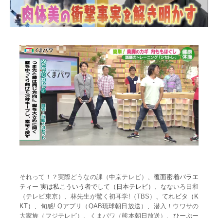
それって！？実際どうなの課（中京テレビ）
、覆面密着バラエ
ティー 実は私こういう者でして（日本テレビ）、
なないろ日和
（テレビ東京）
、
林先生が驚く初耳学!（TBS）
、てれビタ（K
KT）、
旬感! Qアプリ（QAB琉球朝日放送）
、
潜入！ウワサの
大家族（フジテレビ）
、
くまパワ（熊本朝日放送）
、ひーぷー