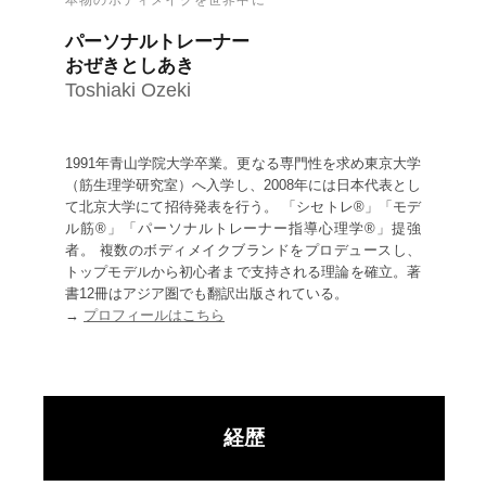
パーソナルトレーナー
おぜきとしあき
Toshiaki Ozeki
1991年青山学院大学卒業。更なる専門性を求め東京大学
（筋生理学研究室）へ入学し、2008年には日本代表とし
て北京大学にて招待発表を行う。 「シセトレ®」「モデ
ル筋®」「パーソナルトレーナー指導心理学®」提強
者。 複数のボディメイクブランドをプロデュースし、
トップモデルから初心者まで支持される理論を確立。著
書12冊はアジア圏でも翻訳出版されている。
→
プロフィールはこちら
経歴