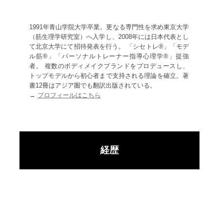
1991年青山学院大学卒業。更なる専門性を求め東京大学
（筋生理学研究室）へ入学し、2008年には日本代表とし
て北京大学にて招待発表を行う。 「シセトレ®」「モデ
ル筋®」「パーソナルトレーナー指導心理学®」提強
者。 複数のボディメイクブランドをプロデュースし、
トップモデルから初心者まで支持される理論を確立。著
書12冊はアジア圏でも翻訳出版されている。
→
プロフィールはこちら
経歴