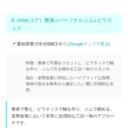
6. core(コア）整体×パーソナルジム×ピラテ
ィス
📍 愛知県豊川市光明町2-9-1 |
[Googleマップで見る]
特徴：
整体で不調をリセットし、ピラティスで軸
を作り、ジムで引き締める三位一体のスタジオ。
強み：
姿勢改善に特化したハイブリッドな指導。
身体の歪みを根本から修正したい層に圧倒的な支
持。
整体で整え、ピラティスで軸を作り、ジムで締める。
姿勢改善において非常に合理的な三位一体のアプロー
チです。