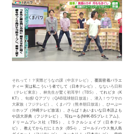
それって！？実際どうなの課（中京テレビ）
、覆面密着バラエ
ティー 実は私こういう者でして（日本テレビ）、
なないろ日和
（テレビ東京）
、
林先生が驚く初耳学!（TBS）
、てれビタ（K
KT）、
旬感! Qアプリ（QAB琉球朝日放送）
、
潜入！ウワサの
大家族（フジテレビ）
、
くまパワ（熊本朝日放送）
、ひーぷー
☆ホップ（沖縄テレビ放送）、さらば！あいまいな日本語よも
や語大辞典（フジテレビ）、写ねーる(NHK-BSプレミアム)、
ドリームプレス社（TBS）、ミラクルシェイプ（日本テレ
ビ）、教えてからだにミカタ（BS-i）、ゴールドハウス無人島