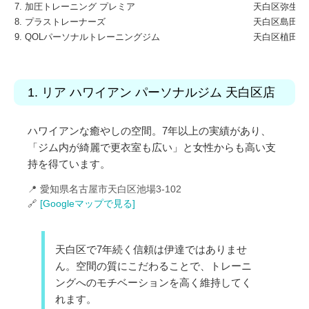
7. 加圧トレーニング プレミア
天白区弥生が岡
8. プラストレーナーズ
天白区島田2-8
9. QOLパーソナルトレーニングジム
天白区植田3-1
1. リア ハワイアン パーソナルジム 天白区店
ハワイアンな癒やしの空間。7年以上の実績があり、
「ジム内が綺麗で更衣室も広い」と女性からも高い支
持を得ています。
📍 愛知県名古屋市天白区池場3-102
🔗
[Googleマップで見る]
天白区で7年続く信頼は伊達ではありませ
ん。空間の質にこだわることで、トレーニ
ングへのモチベーションを高く維持してく
れます。