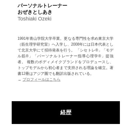
パーソナルトレーナー
おぜきとしあき
Toshiaki Ozeki
1991年青山学院大学卒業。更なる専門性を求め東京大学
（筋生理学研究室）へ入学し、2008年には日本代表とし
て北京大学にて招待発表を行う。 「シセトレ®」「モデ
ル筋®」「パーソナルトレーナー指導心理学®」提強
者。 複数のボディメイクブランドをプロデュースし、
トップモデルから初心者まで支持される理論を確立。著
書12冊はアジア圏でも翻訳出版されている。
→
プロフィールはこちら
経歴