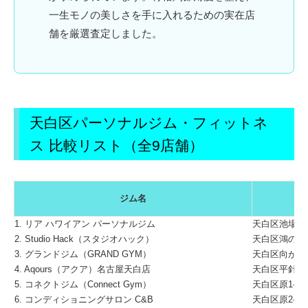
一生モノの美しさを手に入れるための実在店
舗を厳選査定しました。
天白区パーソナルジム・フィットネ
ス 比較リスト（全9店舗）
ジム名
1. リア ハワイアン パーソナルジム
天白区池場3-1
2. Studio Hack（スタジオハック）
天白区鴻の巣2-
3. グランドジム（GRAND GYM）
天白区向が丘1-
4. Aqours（アクア）名古屋天白店
天白区平針2-1
5. コネクトジム（Connect Gym）
天白区原1-210
6. コンディショニングサロン C&B
天白区原2-35