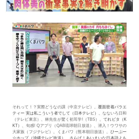
それって！？実際どうなの課（中京テレビ）
、覆面密着バラエ
ティー 実は私こういう者でして（日本テレビ）、
なないろ日和
（テレビ東京）
、
林先生が驚く初耳学!（TBS）
、てれビタ（K
KT）、
旬感! Qアプリ（QAB琉球朝日放送）
、
潜入！ウワサの
大家族（フジテレビ）
、
くまパワ（熊本朝日放送）
、ひーぷー
☆ホップ（沖縄テレビ放送）、さらば！あいまいな日本語よも