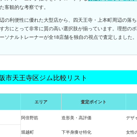
た客観的な考察です。
辺の利便性に優れた大型店から、四天王寺・上本町周辺の落ち
す方にとって非常に質の高い選択肢が揃っています。理想の
ボ
ーソナルトレーナー
が全18店舗を独自の視点で査定しました
阪市天王寺区ジム比較リスト
エリア
査定ポイント
阿倍野筋
造形美・高評価
デザ
堀越町
下半身痩せ特化
女性