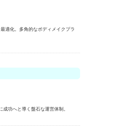
を最適化。多角的な
ボディメイク
プラ
に成功へと導く盤石な運営体制。