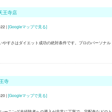
A 天王寺店
2 |
[Googleマップで見る]
いやすさは
ダイエット
成功の絶対条件です。プロの
パーソナル
天王寺
0 |
[Googleマップで見る]
レーニング未経験者への導入が非常に丁寧で、宅配食などのト