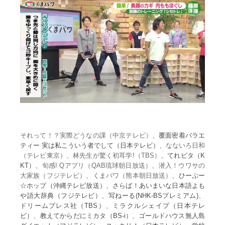
それって！？実際どうなの課（中京テレビ）
、覆面密着バラエ
ティー 実は私こういう者でして（日本テレビ）、
なないろ日和
（テレビ東京）
、
林先生が驚く初耳学!（TBS）
、てれビタ（K
KT）、
旬感! Qアプリ（QAB琉球朝日放送）
、
潜入！ウワサの
大家族（フジテレビ）
、
くまパワ（熊本朝日放送）
、ひーぷー
☆ホップ（沖縄テレビ放送）、さらば！あいまいな日本語よも
や語大辞典（フジテレビ）、写ねーる(NHK-BSプレミアム)、
ドリームプレス社（TBS）、ミラクルシェイプ（日本テレ
ビ）、教えてからだにミカタ（BS-i）、ゴールドハウス無人島