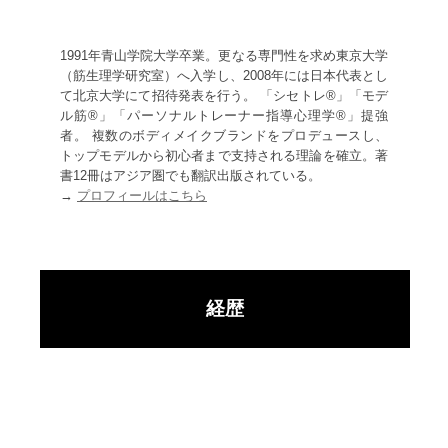
1991年青山学院大学卒業。更なる専門性を求め東京大学
（筋生理学研究室）へ入学し、2008年には日本代表とし
て北京大学にて招待発表を行う。 「シセトレ®」「モデ
ル筋®」「パーソナルトレーナー指導心理学®」提強
者。 複数のボディメイクブランドをプロデュースし、
トップモデルから初心者まで支持される理論を確立。著
書12冊はアジア圏でも翻訳出版されている。
→
プロフィールはこちら
経歴